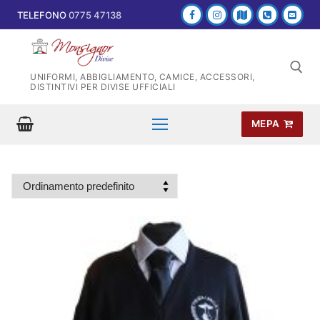
Vai
TELEFONO
0775 47138
al
contenuto
UNIFORMI, ABBIGLIAMENTO, CAMICE, ACCESSORI,
DISTINTIVI PER DIVISE UFFICIALI
MEPA
Cerca: