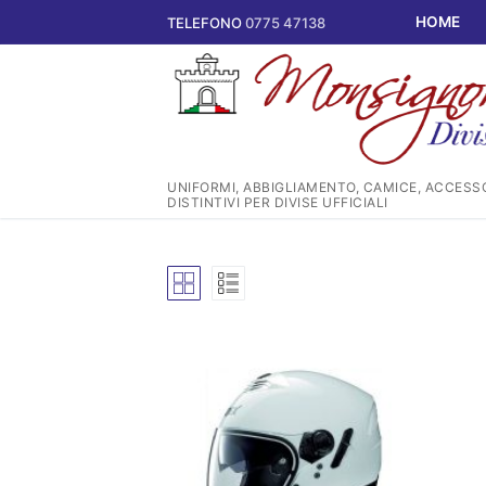
Vai
HOME
TELEFONO
0775 47138
al
contenuto
UNIFORMI, ABBIGLIAMENTO, CAMICE, ACCESSO
DISTINTIVI PER DIVISE UFFICIALI