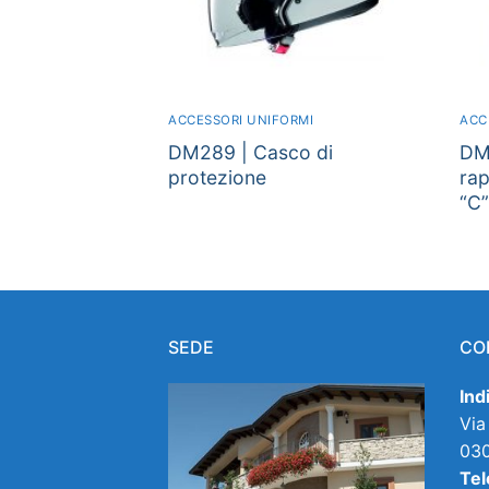
ACCESSORI UNIFORMI
ACC
DM289 | Casco di
DM
protezione
rap
“C
SEDE
CO
Ind
Via
030
Tel