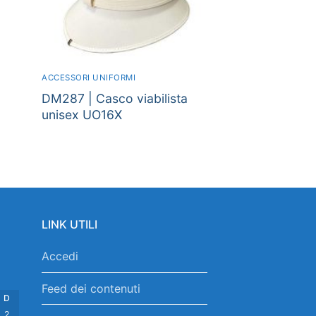
ACCESSORI UNIFORMI
DM287 | Casco viabilista
unisex UO16X
LINK UTILI
Accedi
Feed dei contenuti
D
2