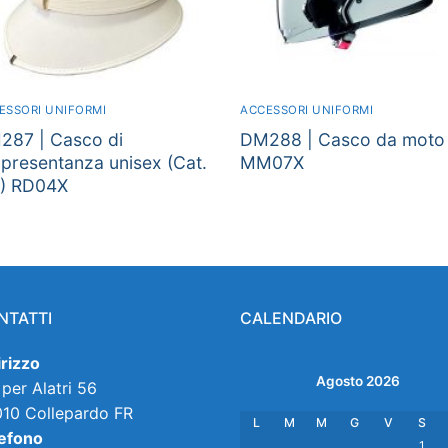
ESSORI UNIFORMI
ACCESSORI UNIFORMI
287 | Casco di
DM288 | Casco da moto
presentanza unisex (Cat.
MM07X
”) RD04X
NTATTI
CALENDARIO
irizzo
Agosto 2026
 per Alatri 56
10 Collepardo FR
L
M
M
G
V
S
efono
1