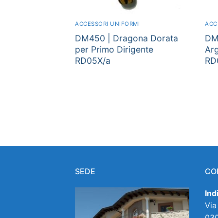
ACCESSORI UNIFORMI
ACC
DM450 | Dragona Dorata
DM
per Primo Dirigente
Arg
RD05X/a
RD
Navigazione
articoli
SEDE
CO
Ind
Via
030