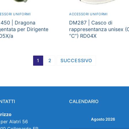
ESSORI UNIFORMI
ACCESSORI UNIFORMI
450 | Dragona
DM287 | Casco di
entata per Dirigente
rappresentanza unisex (C
05X/a
“C”) RD04X
1
2
SUCCESSIVO
NTATTI
CALENDARIO
irizzo
Agosto 2026
 per Alatri 56
10 Collepardo FR