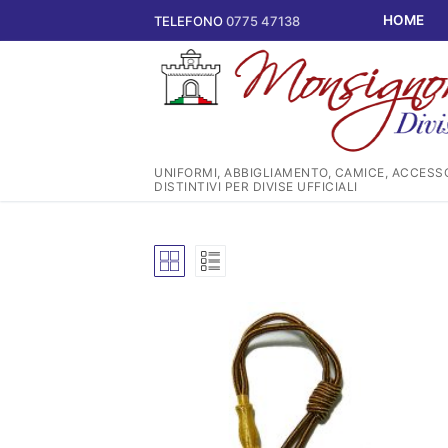
Vai
HOME
TELEFONO
0775 47138
al
contenuto
UNIFORMI, ABBIGLIAMENTO, CAMICE, ACCESSO
DISTINTIVI PER DIVISE UFFICIALI