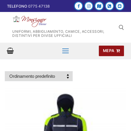
Vai
TELEFONO
0775 47138
al
contenuto
UNIFORMI, ABBIGLIAMENTO, CAMICE, ACCESSORI,
DISTINTIVI PER DIVISE UFFICIALI
MEPA
Cerca: