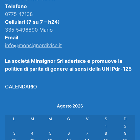
Telefono
0775 47138
Cellulari (7 su 7 – h24)
335 5496890
Mario
Email
info@monsignordivise.it
La società Minsignor Srl aderisce e promuove la
politica di parità di genere ai sensi della UNI Pdr-125
CALENDARIO
Agosto 2026
L
M
M
G
V
S
D
1
2
3
4
5
6
7
8
9