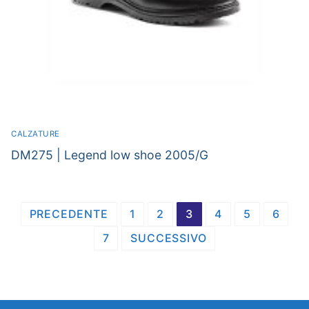
CALZATURE
DM275 | Legend low shoe 2005/G
Navigazione
PRECEDENTE
1
2
3
4
5
6
articoli
7
SUCCESSIVO