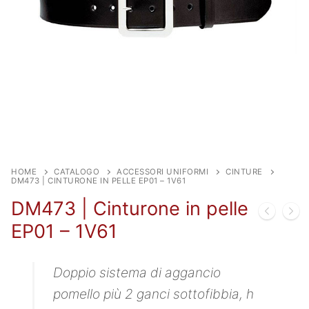
HOME
CATALOGO
ACCESSORI UNIFORMI
CINTURE
DM473 | CINTURONE IN PELLE EP01 – 1V61
DM473 | Cinturone in pelle
EP01 – 1V61
Doppio sistema di aggancio
pomello più 2 ganci sottofibbia, h