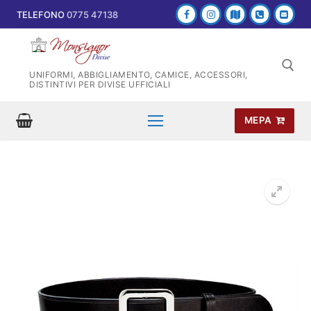
Vai
TELEFONO
0775 47138
al
contenuto
UNIFORMI, ABBIGLIAMENTO, CAMICE, ACCESSORI,
DISTINTIVI PER DIVISE UFFICIALI
MEPA
Cerca: