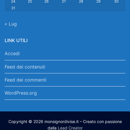
24
25
26
27
28
29
30
31
« Lug
LINK UTILI
Accedi
Feed dei contenuti
Feed dei commenti
WordPress.org
Copyright © 2026 monsignordivise.it – Creato con passione
dalla
Lead Creator