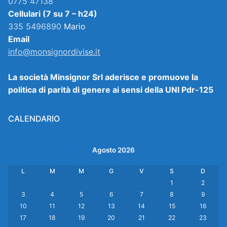
0775 47138
Cellulari (7 su 7 – h24)
335 5496890
Mario
Email
info@monsignordivise.it
La società Minsignor Srl aderisce e promuove la
politica di parità di genere ai sensi della UNI Pdr-125
CALENDARIO
Agosto 2026
L
M
M
G
V
S
D
1
2
3
4
5
6
7
8
9
10
11
12
13
14
15
16
17
18
19
20
21
22
23