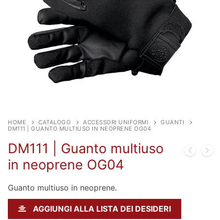
HOME
CATALOGO
ACCESSORI UNIFORMI
GUANTI
DM111 | GUANTO MULTIUSO IN NEOPRENE OG04
DM111 | Guanto multiuso
in neoprene OG04
Guanto multiuso in neoprene.
AGGIUNGI ALLA LISTA DEI DESIDERI