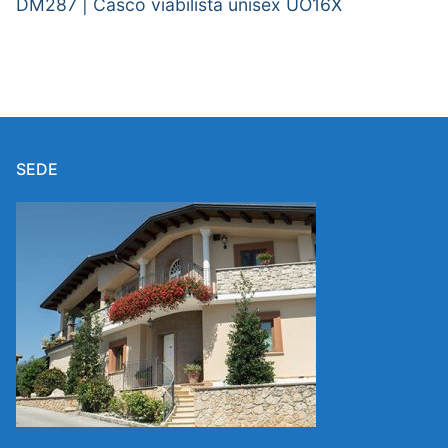
DM287 | Casco viabilista unisex UO16X
SEDE