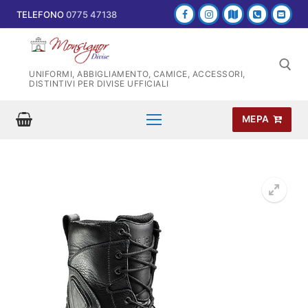
Vai
TELEFONO
0775 47138
al
contenuto
UNIFORMI, ABBIGLIAMENTO, CAMICE, ACCESSORI,
DISTINTIVI PER DIVISE UFFICIALI
MEPA
Cerca: