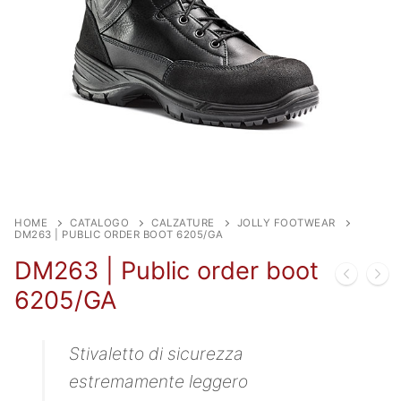
HOME
CATALOGO
CALZATURE
JOLLY FOOTWEAR
DM263 | PUBLIC ORDER BOOT 6205/GA
DM263 | Public order boot
6205/GA
Stivaletto di sicurezza
estremamente leggero