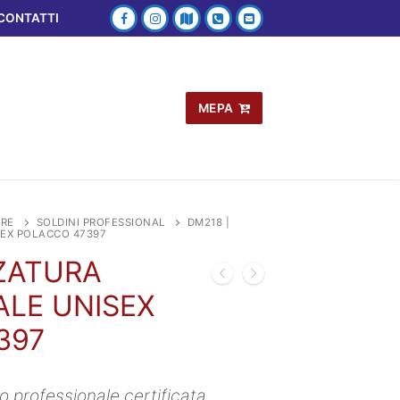
CONTATTI
MEPA
RE
SOLDINI PROFESSIONAL
DM218 |
SEX POLACCO 47397
LZATURA
ALE UNISEX
397
o professionale certificata