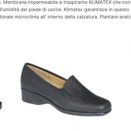
ede. Membrana impermeabile e traspirante KLIMATEX che non p
l’umidità del piede di uscire. Klimatex garantisce in ques
ttimale microclima all’ interno della calzatura. Plantare ana