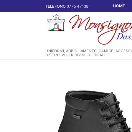
Vai
HOME
TELEFONO
0775 47138
al
contenuto
UNIFORMI, ABBIGLIAMENTO, CAMICE, ACCESSO
DISTINTIVI PER DIVISE UFFICIALI