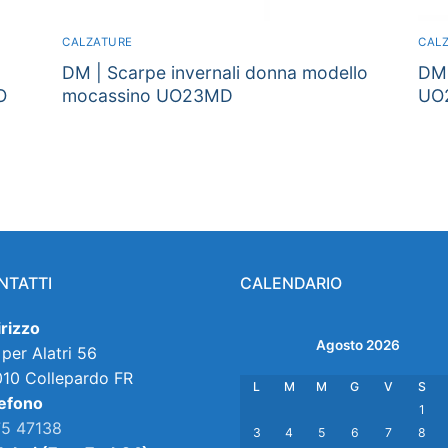
CALZATURE
CAL
DM | Scarpe invernali donna modello
DM2
O
mocassino UO23MD
UO
NTATTI
CALENDARIO
irizzo
Agosto 2026
 per Alatri 56
10 Collepardo FR
L
M
M
G
V
S
efono
1
5 47138
3
4
5
6
7
8