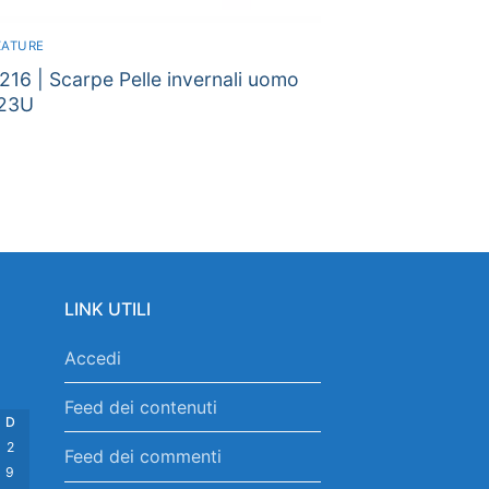
ZATURE
16 | Scarpe Pelle invernali uomo
23U
LINK UTILI
Accedi
Feed dei contenuti
D
2
Feed dei commenti
9