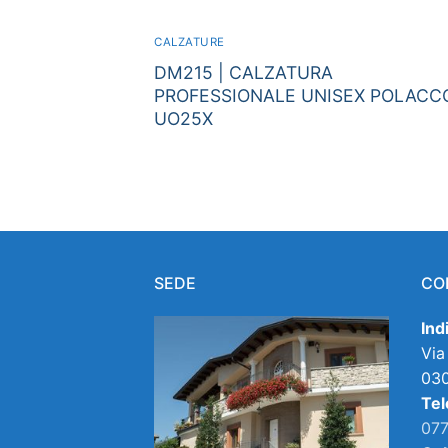
CALZATURE
DM215 | CALZATURA
PROFESSIONALE UNISEX POLACC
UO25X
SEDE
CO
Ind
Via
030
Tel
077