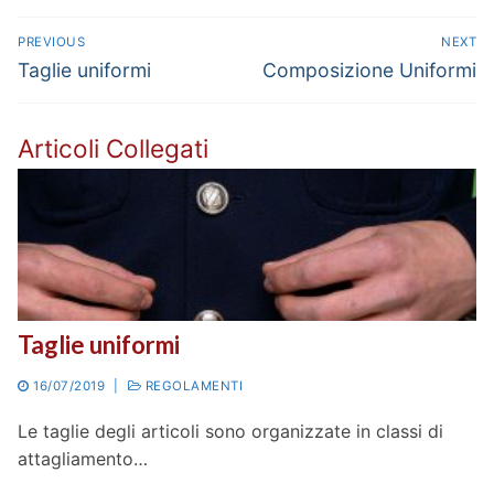
Navigazione
PREVIOUS
NEXT
articoli
Previous
Next
Taglie uniformi
Composizione Uniformi
post:
post:
Articoli Collegati
Taglie uniformi
16/07/2019
|
REGOLAMENTI
Le taglie degli articoli sono organizzate in classi di
attagliamento…