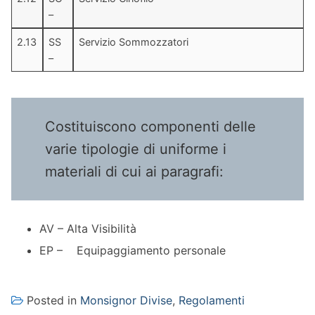
–
2.13
SS
Servizio Sommozzatori
–
Costituiscono componenti delle
varie tipologie di uniforme i
materiali di cui ai paragrafi:
AV – Alta Visibilità
EP – Equipaggiamento personale
Posted in
Monsignor Divise
,
Regolamenti