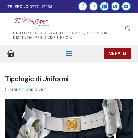
Vai
TELEFONO
0775 47138
al
contenuto
UNIFORMI, ABBIGLIAMENTO, CAMICE, ACCESSORI,
DISTINTIVI PER DIVISE UFFICIALI
MEPA
Cerca:
Tipologie di Uniformi
MONSIGNOR DIVISE