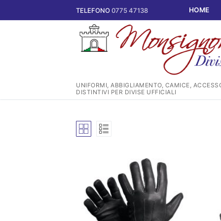
Vai
HOME
TELEFONO
0775 47138
al
contenuto
UNIFORMI, ABBIGLIAMENTO, CAMICE, ACCESSO
DISTINTIVI PER DIVISE UFFICIALI