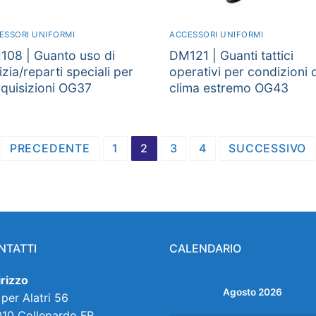
ESSORI UNIFORMI
ACCESSORI UNIFORMI
108 | Guanto uso di
DM121 | Guanti tattici
izia/reparti speciali per
operativi per condizioni d
quisizioni OG37
clima estremo OG43
PRECEDENTE
1
2
3
4
SUCCESSIVO
NTATTI
CALENDARIO
irizzo
Agosto 2026
 per Alatri 56
10 Collepardo FR