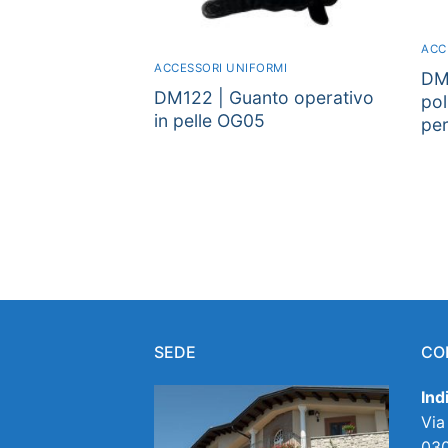
ACC
ACCESSORI UNIFORMI
DM
DM122 | Guanto operativo
pol
in pelle OG05
per
Navigazione
articoli
SEDE
CO
Ind
Via
030