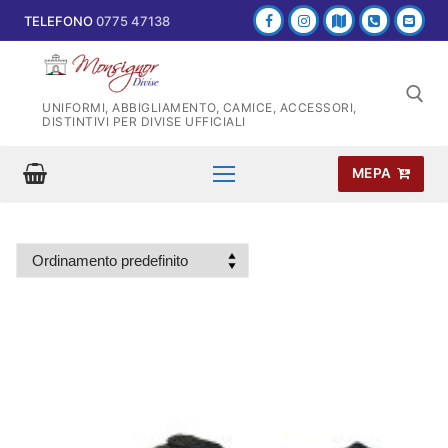
Vai
TELEFONO
0775 47138
al
contenuto
UNIFORMI, ABBIGLIAMENTO, CAMICE, ACCESSORI,
DISTINTIVI PER DIVISE UFFICIALI
MEPA
Cerca: