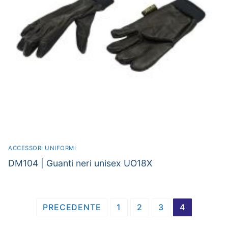
ACCESSORI UNIFORMI
DM104 | Guanti neri unisex UO18X
Navigazione
PRECEDENTE
1
2
3
4
articoli